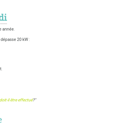
di
ue année.
ce dépasse 20 kW :
nt.
oit-il être effectué
?"
e