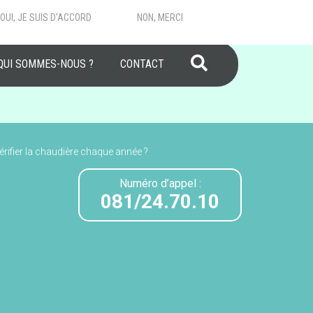
OUI, JE SUIS D'ACCORD
NON, MERCI
RECHERCHER
QUI SOMMES-NOUS ?
CONTACT
vérifier la chaudière chaque année ?
Numéro d’appel :
081/24.70.10