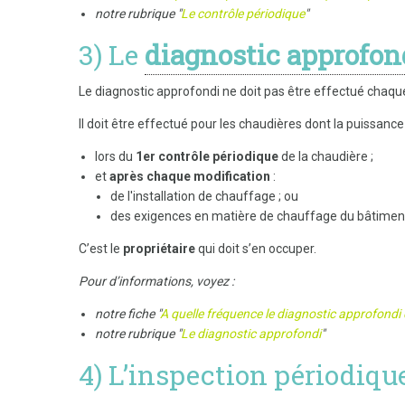
notre rubrique "
Le contrôle périodique
"
3) Le
diagnostic approfon
Le diagnostic approfondi ne doit pas être effectué chaq
Il doit être effectué pour les chaudières dont la puissan
lors du
1er contrôle périodique
de la chaudière ;
et
après chaque modification
:
de l'installation de chauffage ; ou
des exigences en matière de chauffage du bâtime
C’est le
propriétaire
qui doit s’en occuper.
Pour d’informations, voyez :
notre fiche "
A quelle fréquence le diagnostic approfondi d
notre rubrique "
Le diagnostic approfondi
"
4) L’inspection périodiqu