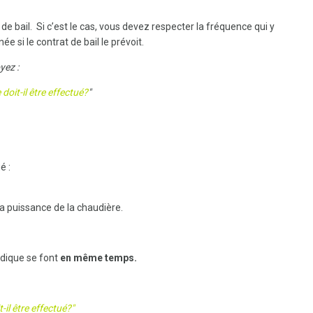
e bail. Si c’est le cas, vous devez respecter la fréquence qui y
e si le contrat de bail le prévoit.
oyez :
doit-il être effectué?
"
é :
la puissance de la chaudière.
iodique se font
en même temps.
-il être effectué?"