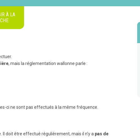
IR À LA
ICHE
ctuer.
dière
, mais la réglementation wallonne parle :
les-ci ne sont pas effectués à la même fréquence.
. Il doit être effectué régulièrement, mais il n'y a
pas de