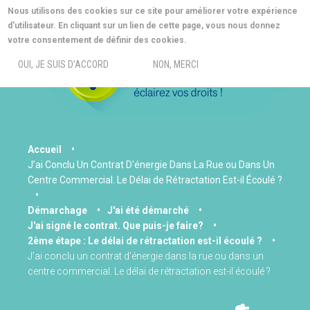
Aller
Nous utilisons des cookies sur ce site pour améliorer votre expérience
au
d'utilisateur. En cliquant sur un lien de cette page, vous nous donnez
contenu
MORE INFO
votre consentement de définir des cookies.
principal
MENU
OUI, JE SUIS D'ACCORD
NON, MERCI
You
Accueil
J’ai Conclu Un Contrat D'énergie Dans La Rue ou Dans Un
are
Centre Commercial. Le Délai de Rétractation Est-il Écoulé ?
here
Démarchage
J'ai été démarché
J'ai signé le contrat. Que puis-je faire?
2ème étape : Le délai de rétractation est-il écoulé ?
J’ai conclu un contrat d'énergie dans la rue ou dans un
centre commercial. Le délai de rétractation est-il écoulé ?