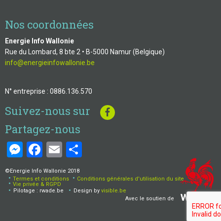
Nos coordonnées
Energie Info Wallonie
Rue du Lombard, 8 bte 2 • B-5000 Namur (Belgique)
info@energieinfowallonie.be
N° entreprise : 0886.136.570
Suivez-nous sur
Partagez-nous
Messenger
Facebook
Email
Share
©Energie Info Wallonie 2018
Termes et conditions
Conditions générales d'utilisation du site
Menu
Vie privée & RGPD
Pilotage : rwade.be
Design by
visible.be
Pied
Avec le soutien de
de