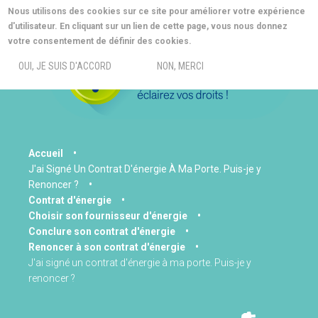
Aller
Nous utilisons des cookies sur ce site pour améliorer votre expérience
au
d'utilisateur. En cliquant sur un lien de cette page, vous nous donnez
contenu
MORE INFO
votre consentement de définir des cookies.
principal
MENU
OUI, JE SUIS D'ACCORD
NON, MERCI
You
Accueil
J'ai Signé Un Contrat D'énergie À Ma Porte. Puis-je y
are
Renoncer ?
here
Contrat d'énergie
Choisir son fournisseur d'énergie
Conclure son contrat d'énergie
Renoncer à son contrat d'énergie
J'ai signé un contrat d'énergie à ma porte. Puis-je y
renoncer ?