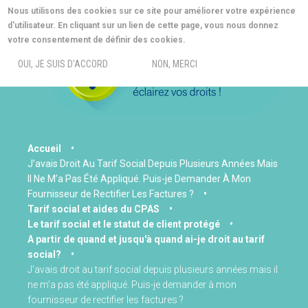
Aller
Nous utilisons des cookies sur ce site pour améliorer votre expérience
au
d'utilisateur. En cliquant sur un lien de cette page, vous nous donnez
contenu
MORE INFO
votre consentement de définir des cookies.
principal
MENU
OUI, JE SUIS D'ACCORD
NON, MERCI
You
Accueil
J’avais Droit Au Tarif Social Depuis Plusieurs Années Mais
are
Il Ne M’a Pas Été Appliqué. Puis-je Demander À Mon
here
Fournisseur de Rectifier Les Factures ?
Tarif social et aides du CPAS
Le tarif social et le statut de client protégé
A partir de quand et jusqu'à quand ai-je droit au tarif
social?
J’avais droit au tarif social depuis plusieurs années mais il
ne m’a pas été appliqué. Puis-je demander à mon
fournisseur de rectifier les factures ?