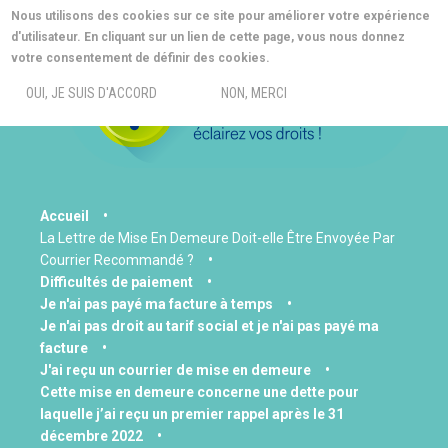
Aller
Nous utilisons des cookies sur ce site pour améliorer votre expérience
au
d'utilisateur. En cliquant sur un lien de cette page, vous nous donnez
contenu
MORE INFO
votre consentement de définir des cookies.
principal
MENU
OUI, JE SUIS D'ACCORD
NON, MERCI
You
Accueil
La Lettre de Mise En Demeure Doit-elle Être Envoyée Par
are
Courrier Recommandé ?
here
Difficultés de paiement
Je n'ai pas payé ma facture à temps
Je n'ai pas droit au tarif social et je n'ai pas payé ma
facture
J'ai reçu un courrier de mise en demeure
Cette mise en demeure concerne une dette pour
laquelle j’ai reçu un premier rappel après le 31
décembre 2022