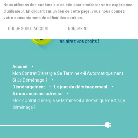
Aller
Nous utilisons des cookies sur ce site pour améliorer votre expérience
au
d'utilisateur. En cliquant sur un lien de cette page, vous nous donnez
contenu
MORE INFO
votre consentement de définir des cookies.
principal
MENU
OUI, JE SUIS D'ACCORD
NON, MERCI
You
Accueil
Mon Contrat D’énergie Se Termine-t-il Automatiquement
are
Si Je Déménage ?
here
Déménagement
Le jour du déménagement
A mon ancienne adresse
Mon contrat d’énergie se termine-t-il automatiquement si je
déménage ?