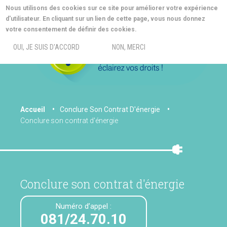
Aller
Nous utilisons des cookies sur ce site pour améliorer votre expérience
au
d'utilisateur. En cliquant sur un lien de cette page, vous nous donnez
contenu
MORE INFO
votre consentement de définir des cookies.
principal
MENU
OUI, JE SUIS D'ACCORD
NON, MERCI
You
Accueil
Conclure Son Contrat D'énergie
Conclure son contrat d'énergie
are
here
Conclure son contrat d'énergie
Numéro d’appel :
081/24.70.10